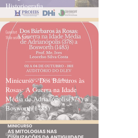
Historiografia
Guinefort
18 de set. de 2023
Minicurso - Dos Bárbaros às
Rosas: A Guerra na Idade
Média de Adrianópolis(378) a
Bosworth(1485)
Guinefort