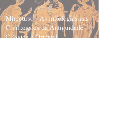
Minicurso - As mitologias nas
Civilizações da Antiguidade
Clássica e Oriental
Guinefort
28 de abr. de 2023
Minicurso -
(Neo)Medievalismos: uma